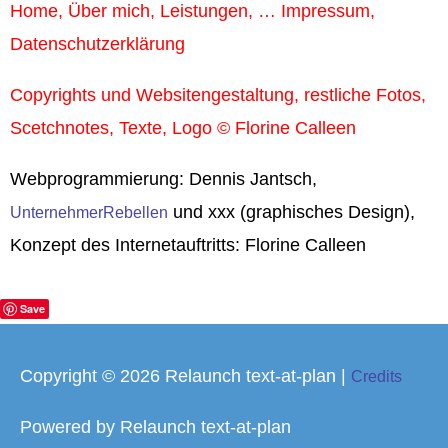
Home, Über mich, Leistungen, … Impressum,
Datenschutzerklärung
Copyrights und Websitengestaltung, restliche Fotos,
Scetchnotes, Texte, Logo © Florine Calleen
Webprogrammierung: Dennis Jantsch,
und xxx (graphisches Design),
UnternehmerRebellen
Konzept des Internetauftritts: Florine Calleen
Save
Copyright © 2026
Relaunch text-at-plan
|
Credits
Powered by
Relaunch text-at-plan